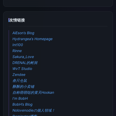
友情链接
AiEson’s Blog
Hydrangea’s Homepage
Int100
Rinne
Sakura_Love
DRENAL的树洞
WvT Studio
Zendee
叁只仓鼠
酥酥的小卖铺
自称萌萌哒的黄天Hookan
I’m BobH
BobH’s Blog
Nolovenodieの個人領域！