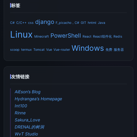
标签
django
C#
C/C++
css
F_picacho，C#
GIT
hntml
Java
Linux
PowerShell
Minecraft
React
React组件化
Redis
Windows
scoop
termux
Tomcat
Vue
Vue-router
免费
服务器
友情链接
AiEson’s Blog
Hydrangea’s Homepage
Int100
Rinne
Sakura_Love
DRENAL的树洞
WvT Studio