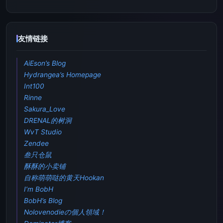
友情链接
AiEson’s Blog
Hydrangea’s Homepage
Int100
Rinne
Sakura_Love
DRENAL的树洞
WvT Studio
Zendee
叁只仓鼠
酥酥的小卖铺
自称萌萌哒的黄天Hookan
I’m BobH
BobH’s Blog
Nolovenodieの個人領域！