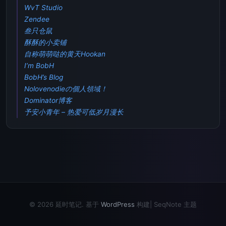
WvT Studio
Zendee
叁只仓鼠
酥酥的小卖铺
自称萌萌哒的黄天Hookan
I’m BobH
BobH’s Blog
Nolovenodieの個人領域！
Dominator博客
予安小青年 – 热爱可低岁月漫长
© 2026 延时笔记. 基于
WordPress
构建|
SeqNote 主题