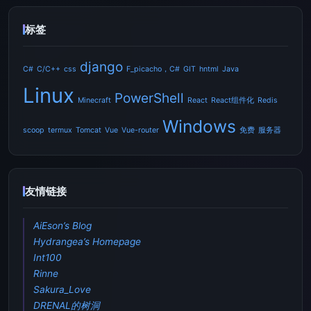
标签
django
C#
C/C++
css
F_picacho，C#
GIT
hntml
Java
Linux
PowerShell
Minecraft
React
React组件化
Redis
Windows
scoop
termux
Tomcat
Vue
Vue-router
免费
服务器
友情链接
AiEson’s Blog
Hydrangea’s Homepage
Int100
Rinne
Sakura_Love
DRENAL的树洞