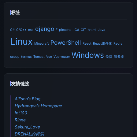
标签
django
C#
C/C++
css
F_picacho，C#
GIT
hntml
Java
Linux
PowerShell
Minecraft
React
React组件化
Redis
Windows
scoop
termux
Tomcat
Vue
Vue-router
免费
服务器
友情链接
AiEson’s Blog
Hydrangea’s Homepage
Int100
Rinne
Sakura_Love
DRENAL的树洞