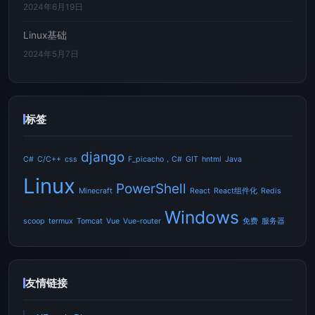
2024年6月19日
Linux基础
2024年5月7日
标签
django
C#
C/C++
css
F_picacho，C#
GIT
hntml
Java
Linux
PowerShell
Minecraft
React
React组件化
Redis
Windows
scoop
termux
Tomcat
Vue
Vue-router
免费
服务器
友情链接