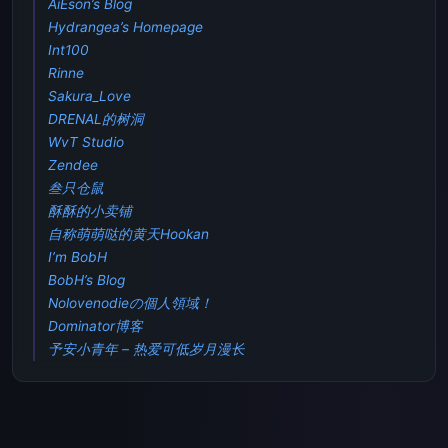
AiEson’s Blog
Hydrangea’s Homepage
Int100
Rinne
Sakura_Love
DRENAL的树洞
WvT Studio
Zendee
叁只仓鼠
酥酥的小卖铺
自称萌萌哒的黄天Hookan
I’m BobH
BobH’s Blog
Nolovenodieの個人領域！
Dominator博客
予安小青年 – 热爱可低岁月漫长