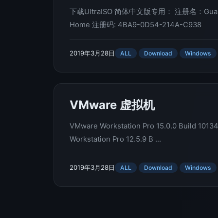
下载UltraISO 简体中文版专用： 注册名：Guan
Home 注册码: 4BA9-0D54-214A-C938
2019年3月28日
ALL
Download
Windows
VMware 虚拟机
VMware Workstation Pro 15.0.0 Build 1013
Workstation Pro 12.5.9 B ...
2019年3月28日
ALL
Download
Windows