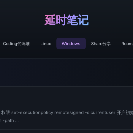
延时笔记
Coding代码堆
Linux
Windows
Share分享
Roo
-executionpolicy remotesigned -s currentuser 开启初
path ...