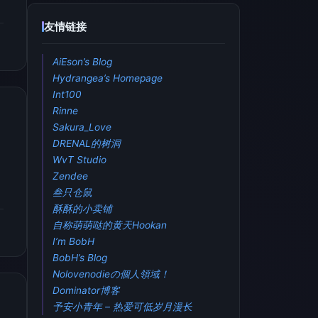
友情链接
AiEson’s Blog
Hydrangea’s Homepage
Int100
Rinne
Sakura_Love
DRENAL的树洞
WvT Studio
Zendee
叁只仓鼠
酥酥的小卖铺
自称萌萌哒的黄天Hookan
I’m BobH
BobH’s Blog
Nolovenodieの個人領域！
Dominator博客
予安小青年 – 热爱可低岁月漫长