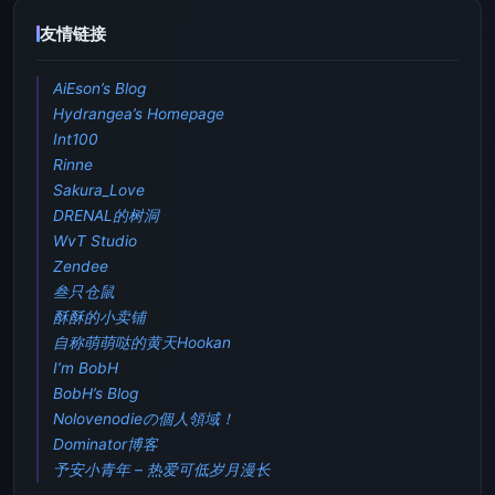
友情链接
AiEson’s Blog
Hydrangea’s Homepage
Int100
Rinne
Sakura_Love
DRENAL的树洞
WvT Studio
Zendee
叁只仓鼠
酥酥的小卖铺
自称萌萌哒的黄天Hookan
I’m BobH
BobH’s Blog
Nolovenodieの個人領域！
Dominator博客
予安小青年 – 热爱可低岁月漫长