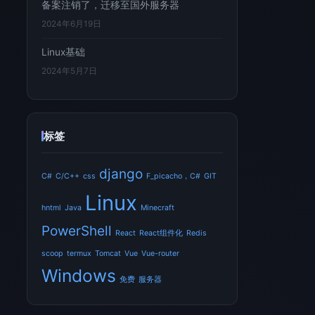
备案注销了，迁移至国外服务器
2024年6月19日
Linux基础
2024年5月7日
标签
django
C#
C/C++
css
F_picacho，C#
GIT
Linux
hntml
Java
Minecraft
PowerShell
React
React组件化
Redis
scoop
termux
Tomcat
Vue
Vue-router
Windows
免费
服务器