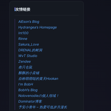
友情链接
AiEson’s Blog
Hydrangea’s Homepage
Int100
Rinne
Sakura_Love
DRENAL的树洞
WvT Studio
Zendee
叁只仓鼠
酥酥的小卖铺
自称萌萌哒的黄天Hookan
I’m BobH
BobH’s Blog
Nolovenodieの個人領域！
Dominator博客
予安小青年 – 热爱可低岁月漫长