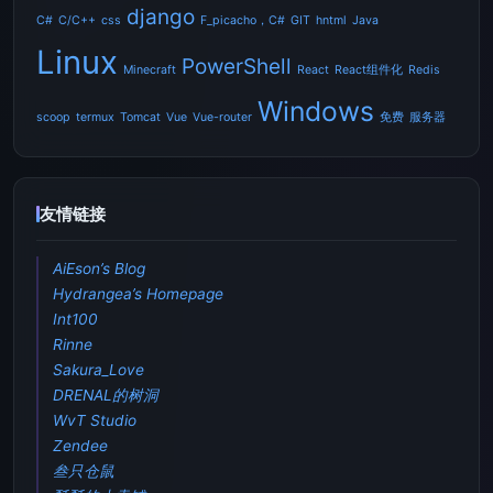
django
C#
C/C++
css
F_picacho，C#
GIT
hntml
Java
Linux
PowerShell
Minecraft
React
React组件化
Redis
Windows
scoop
termux
Tomcat
Vue
Vue-router
免费
服务器
友情链接
AiEson’s Blog
Hydrangea’s Homepage
Int100
Rinne
Sakura_Love
DRENAL的树洞
WvT Studio
Zendee
叁只仓鼠