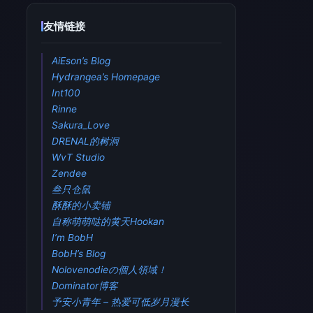
友情链接
AiEson’s Blog
Hydrangea’s Homepage
Int100
Rinne
Sakura_Love
DRENAL的树洞
WvT Studio
Zendee
叁只仓鼠
酥酥的小卖铺
自称萌萌哒的黄天Hookan
I’m BobH
BobH’s Blog
Nolovenodieの個人領域！
Dominator博客
予安小青年 – 热爱可低岁月漫长