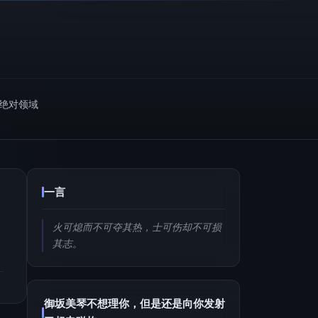
m绝对领域
一言
火可熄而不可夺其热，士可伤却不可损
其志。
御坂美琴不想理你，但是还是向你发射