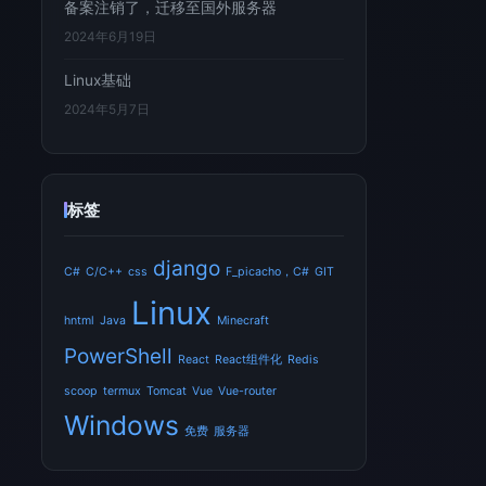
备案注销了，迁移至国外服务器
2024年6月19日
Linux基础
2024年5月7日
标签
django
C#
C/C++
css
F_picacho，C#
GIT
Linux
hntml
Java
Minecraft
PowerShell
React
React组件化
Redis
scoop
termux
Tomcat
Vue
Vue-router
Windows
免费
服务器