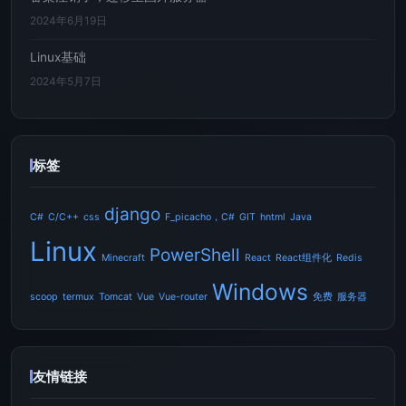
2024年6月19日
Linux基础
2024年5月7日
标签
django
C#
C/C++
css
F_picacho，C#
GIT
hntml
Java
Linux
PowerShell
Minecraft
React
React组件化
Redis
Windows
scoop
termux
Tomcat
Vue
Vue-router
免费
服务器
友情链接