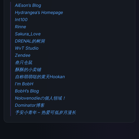
AiEson’s Blog
Hydrangea’s Homepage
Int100
Rinne
Sakura_Love
DRENAL的树洞
WvT Studio
Zendee
叁只仓鼠
酥酥的小卖铺
自称萌萌哒的黄天Hookan
I’m BobH
BobH’s Blog
Nolovenodieの個人領域！
Dominator博客
予安小青年 – 热爱可低岁月漫长