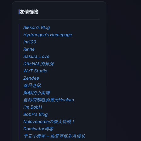
友情链接
AiEson’s Blog
Hydrangea’s Homepage
Int100
Rinne
Sakura_Love
DRENAL的树洞
WvT Studio
Zendee
叁只仓鼠
酥酥的小卖铺
自称萌萌哒的黄天Hookan
I’m BobH
BobH’s Blog
Nolovenodieの個人領域！
Dominator博客
予安小青年 – 热爱可低岁月漫长