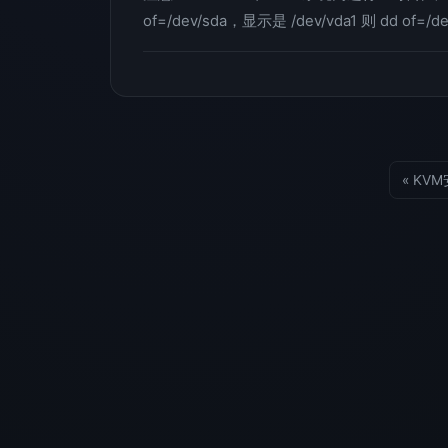
of=/dev/sda，显示是 /dev/vda1 则 dd of=/de
« KVM