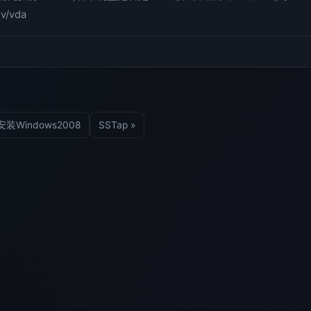
v/vda
安装Windows2008
SSTap »