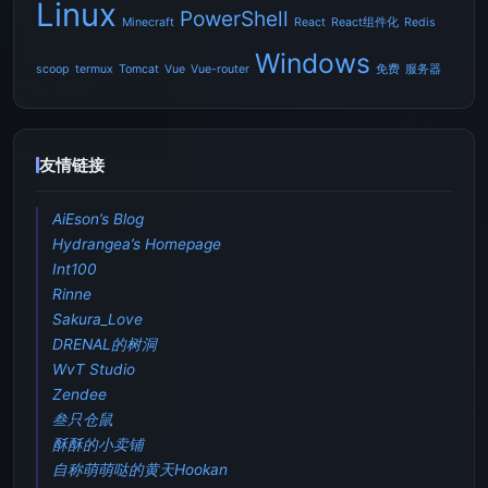
Linux
PowerShell
Minecraft
React
React组件化
Redis
Windows
scoop
termux
Tomcat
Vue
Vue-router
免费
服务器
友情链接
AiEson’s Blog
Hydrangea’s Homepage
Int100
Rinne
Sakura_Love
DRENAL的树洞
WvT Studio
Zendee
叁只仓鼠
酥酥的小卖铺
自称萌萌哒的黄天Hookan