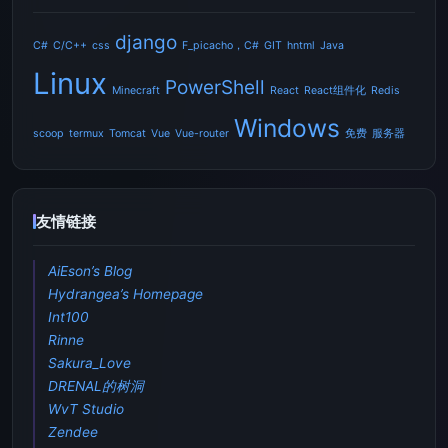
django
C#
C/C++
css
F_picacho，C#
GIT
hntml
Java
Linux
PowerShell
Minecraft
React
React组件化
Redis
Windows
scoop
termux
Tomcat
Vue
Vue-router
免费
服务器
友情链接
AiEson’s Blog
Hydrangea’s Homepage
Int100
Rinne
Sakura_Love
DRENAL的树洞
WvT Studio
Zendee