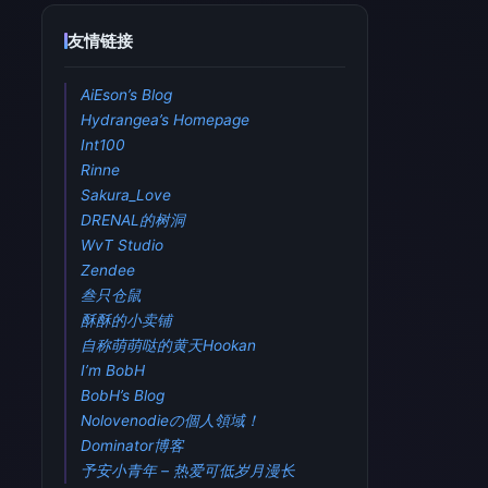
友情链接
AiEson’s Blog
Hydrangea’s Homepage
Int100
Rinne
Sakura_Love
DRENAL的树洞
WvT Studio
Zendee
叁只仓鼠
酥酥的小卖铺
自称萌萌哒的黄天Hookan
I’m BobH
BobH’s Blog
Nolovenodieの個人領域！
Dominator博客
予安小青年 – 热爱可低岁月漫长