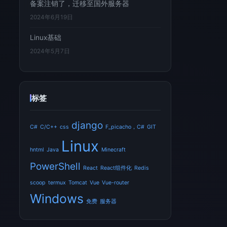
备案注销了，迁移至国外服务器
2024年6月19日
Linux基础
2024年5月7日
标签
django
C#
C/C++
css
F_picacho，C#
GIT
Linux
hntml
Java
Minecraft
PowerShell
React
React组件化
Redis
scoop
termux
Tomcat
Vue
Vue-router
Windows
免费
服务器