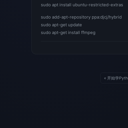
sudo apt install ubuntu-restricted-extras
sudo add-apt-repository ppa:djcj/hybrid
sudo apt-get update
sudo apt-get install ffmpeg
« 开始学Pyth