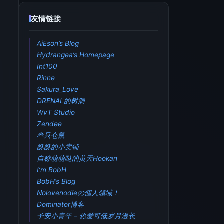
友情链接
AiEson’s Blog
Hydrangea’s Homepage
Int100
Rinne
Sakura_Love
DRENAL的树洞
WvT Studio
Zendee
叁只仓鼠
酥酥的小卖铺
自称萌萌哒的黄天Hookan
I’m BobH
BobH’s Blog
Nolovenodieの個人領域！
Dominator博客
予安小青年 – 热爱可低岁月漫长