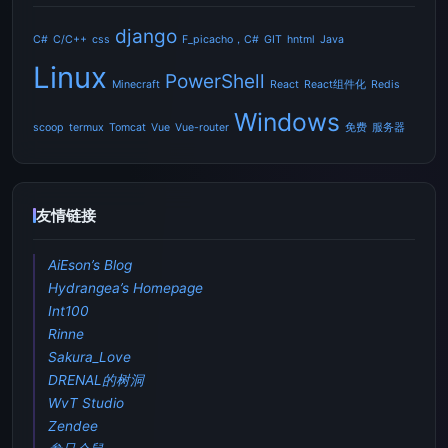
django
C#
C/C++
css
F_picacho，C#
GIT
hntml
Java
Linux
PowerShell
Minecraft
React
React组件化
Redis
Windows
scoop
termux
Tomcat
Vue
Vue-router
免费
服务器
友情链接
AiEson’s Blog
Hydrangea’s Homepage
Int100
Rinne
Sakura_Love
DRENAL的树洞
WvT Studio
Zendee