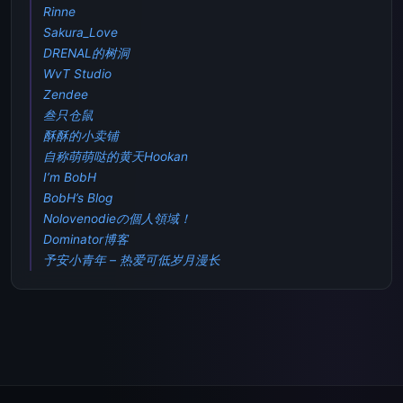
Rinne
Sakura_Love
DRENAL的树洞
WvT Studio
Zendee
叁只仓鼠
酥酥的小卖铺
自称萌萌哒的黄天Hookan
I’m BobH
BobH’s Blog
Nolovenodieの個人領域！
Dominator博客
予安小青年 – 热爱可低岁月漫长