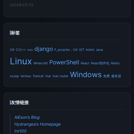
2024年5月7日
标签
django
C#
C/C++
css
F_picacho，C#
GIT
hntml
Java
Linux
PowerShell
Minecraft
React
React组件化
Redis
Windows
scoop
termux
Tomcat
Vue
Vue-router
免费
服务器
友情链接
AiEson’s Blog
Hydrangea’s Homepage
Int100