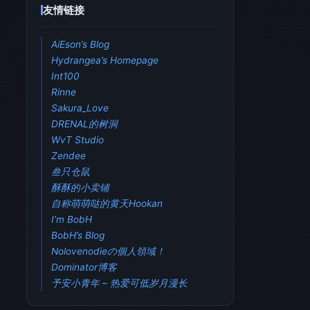
友情链接
AiEson’s Blog
Hydrangea’s Homepage
Int100
Rinne
Sakura_Love
DRENAL的树洞
WvT Studio
Zendee
叁只仓鼠
酥酥的小卖铺
自称萌萌哒的黄天Hookan
I’m BobH
BobH’s Blog
Nolovenodieの個人領域！
Dominator博客
予安小青年 – 热爱可低岁月漫长