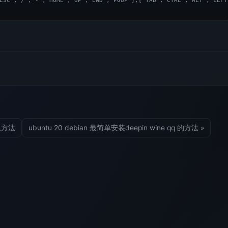
ESC','/','-','HOME','UP','END','PGUP'],['TAB','CTRL','ALT','LEFT
决方法
ubuntu 20 debian 最简单安装deepin wine qq 的方法 »