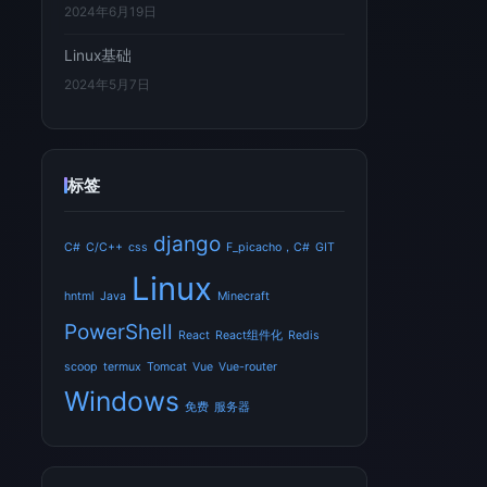
2024年6月19日
Linux基础
2024年5月7日
标签
django
C#
C/C++
css
F_picacho，C#
GIT
Linux
hntml
Java
Minecraft
PowerShell
React
React组件化
Redis
scoop
termux
Tomcat
Vue
Vue-router
Windows
免费
服务器