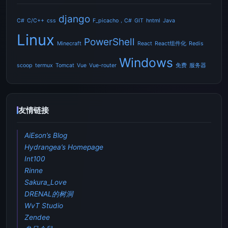
django
C#
C/C++
css
F_picacho，C#
GIT
hntml
Java
Linux
PowerShell
Minecraft
React
React组件化
Redis
Windows
scoop
termux
Tomcat
Vue
Vue-router
免费
服务器
友情链接
AiEson’s Blog
Hydrangea’s Homepage
Int100
Rinne
Sakura_Love
DRENAL的树洞
WvT Studio
Zendee