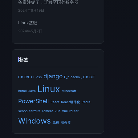
备案注销了，迁移至国外服务器
2024年6月19日
Linux基础
2024年5月7日
标签
django
C#
C/C++
css
F_picacho，C#
GIT
Linux
hntml
Java
Minecraft
PowerShell
React
React组件化
Redis
scoop
termux
Tomcat
Vue
Vue-router
Windows
免费
服务器