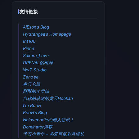
友情链接
AiEson’s Blog
Hydrangea’s Homepage
Int100
Rinne
Sakura_Love
DRENAL的树洞
WvT Studio
Zendee
叁只仓鼠
酥酥的小卖铺
自称萌萌哒的黄天Hookan
I’m BobH
BobH’s Blog
Nolovenodieの個人領域！
Dominator博客
予安小青年 – 热爱可低岁月漫长