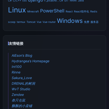
C#
C/C++
css
F_picacho，C#
GIT
hntml
Java
Linux
PowerShell
Minecraft
React
React组件化
Redis
Windows
scoop
termux
Tomcat
Vue
Vue-router
免费
服务器
友情链接
AiEson’s Blog
Hydrangea’s Homepage
Int100
Rinne
Sakura_Love
DRENAL的树洞
WvT Studio
Zendee
叁只仓鼠
酥酥的小卖铺