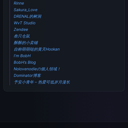
Rinne
Sakura_Love
DRENAL的树洞
WvT Studio
Zendee
叁只仓鼠
酥酥的小卖铺
自称萌萌哒的黄天Hookan
I’m BobH
BobH’s Blog
Nolovenodieの個人領域！
Dominator博客
予安小青年 – 热爱可低岁月漫长