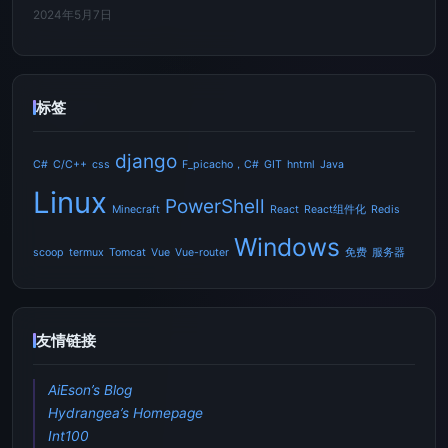
2024年5月7日
标签
django
C#
C/C++
css
F_picacho，C#
GIT
hntml
Java
Linux
PowerShell
Minecraft
React
React组件化
Redis
Windows
scoop
termux
Tomcat
Vue
Vue-router
免费
服务器
友情链接
AiEson’s Blog
Hydrangea’s Homepage
Int100