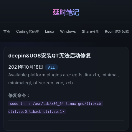
延时笔记
首页
Coding代码堆
Linux
Windows
Share分享
Room绝对领域
deepin&UOS安装QT无法启动修复
2021年10月18日
ALL
Available platform plugins are: eglfs, linuxfb, minimal,
minimalegl, offscreen, vnc, xcb.
修复命令：
sudo ln -s /usr/lib/x86_64-linux-gnu/{libxcb-
util.so.0,libxcb-util.so.1}