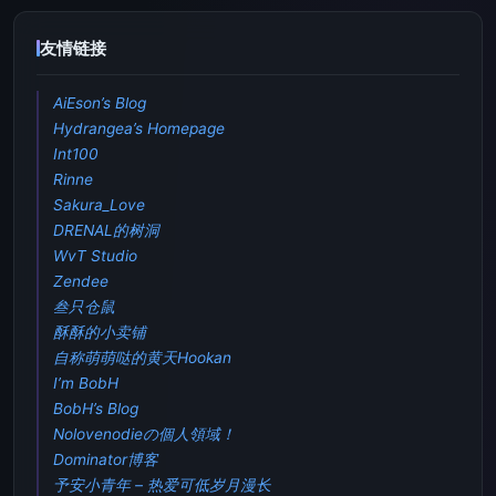
友情链接
AiEson’s Blog
Hydrangea’s Homepage
Int100
Rinne
Sakura_Love
DRENAL的树洞
WvT Studio
Zendee
叁只仓鼠
酥酥的小卖铺
自称萌萌哒的黄天Hookan
I’m BobH
BobH’s Blog
Nolovenodieの個人領域！
Dominator博客
予安小青年 – 热爱可低岁月漫长