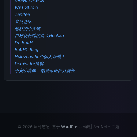
DRENAL的树洞
WvT Studio
Zendee
叁只仓鼠
酥酥的小卖铺
自称萌萌哒的黄天Hookan
I’m BobH
BobH’s Blog
Nolovenodieの個人領域！
Dominator博客
予安小青年 – 热爱可低岁月漫长
© 2026 延时笔记. 基于
WordPress
构建|
SeqNote 主题