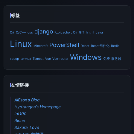
标签
django
C#
C/C++
css
F_picacho，C#
GIT
hntml
Java
Linux
PowerShell
Minecraft
React
React组件化
Redis
Windows
scoop
termux
Tomcat
Vue
Vue-router
免费
服务器
友情链接
AiEson’s Blog
Hydrangea’s Homepage
Int100
Rinne
Sakura_Love