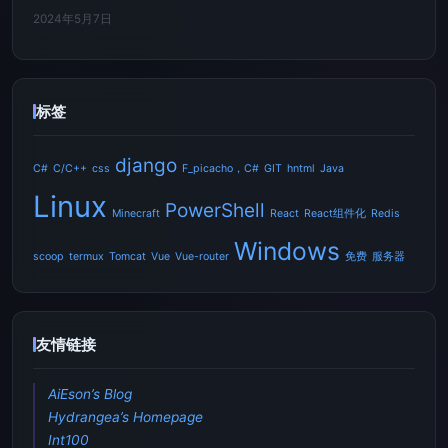
2024年5月7日
标签
django
C#
C/C++
css
F_picacho，C#
GIT
hntml
Java
Linux
PowerShell
Minecraft
React
React组件化
Redis
Windows
scoop
termux
Tomcat
Vue
Vue-router
免费
服务器
友情链接
AiEson’s Blog
Hydrangea’s Homepage
Int100