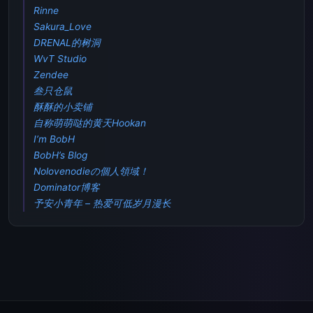
Rinne
Sakura_Love
DRENAL的树洞
WvT Studio
Zendee
叁只仓鼠
酥酥的小卖铺
自称萌萌哒的黄天Hookan
I’m BobH
BobH’s Blog
Nolovenodieの個人領域！
Dominator博客
予安小青年 – 热爱可低岁月漫长