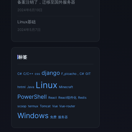
备案注销了，迁移至国外服务器
2024年6月19日
Linux基础
2024年5月7日
标签
django
C#
C/C++
css
F_picacho，C#
GIT
Linux
hntml
Java
Minecraft
PowerShell
React
React组件化
Redis
scoop
termux
Tomcat
Vue
Vue-router
Windows
免费
服务器