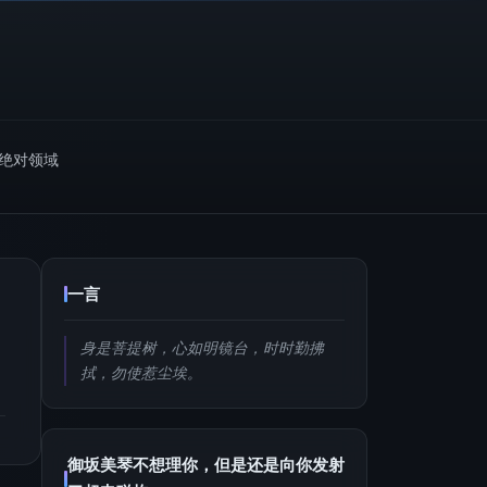
m绝对领域
一言
身是菩提树，心如明镜台，时时勤拂
拭，勿使惹尘埃。
御坂美琴不想理你，但是还是向你发射