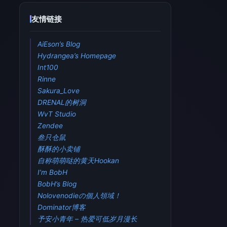
友情链接
AiEson’s Blog
Hydrangea’s Homepage
Int100
Rinne
Sakura_Love
DRENAL的树洞
WvT Studio
Zendee
叁只仓鼠
酥酥的小卖铺
自称萌萌哒的黄天Hookan
I’m BobH
BobH’s Blog
Nolovenodieの個人領域！
Dominator博客
予安小青年 – 热爱可低岁月漫长