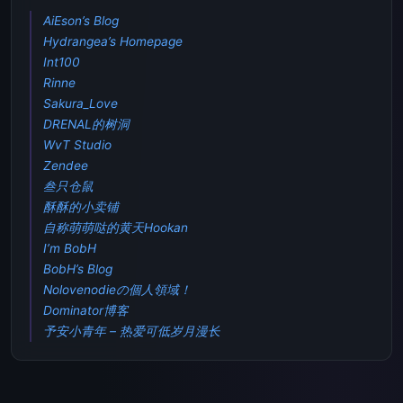
AiEson’s Blog
Hydrangea’s Homepage
Int100
Rinne
Sakura_Love
DRENAL的树洞
WvT Studio
Zendee
叁只仓鼠
酥酥的小卖铺
自称萌萌哒的黄天Hookan
I’m BobH
BobH’s Blog
Nolovenodieの個人領域！
Dominator博客
予安小青年 – 热爱可低岁月漫长