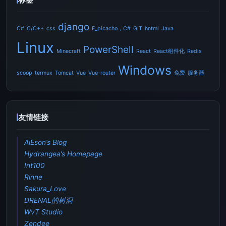
django
C#
C/C++
css
F_picacho，C#
GIT
hntml
Java
Linux
PowerShell
Minecraft
React
React组件化
Redis
Windows
scoop
termux
Tomcat
Vue
Vue-router
免费
服务器
友情链接
AiEson’s Blog
Hydrangea’s Homepage
Int100
Rinne
Sakura_Love
DRENAL的树洞
WvT Studio
Zendee