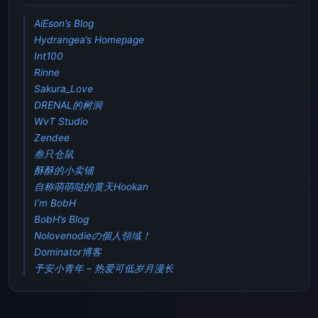
AiEson’s Blog
Hydrangea’s Homepage
Int100
Rinne
Sakura_Love
DRENAL的树洞
WvT Studio
Zendee
叁只仓鼠
酥酥的小卖铺
自称萌萌哒的黄天Hookan
I’m BobH
BobH’s Blog
Nolovenodieの個人領域！
Dominator博客
予安小青年 – 热爱可低岁月漫长