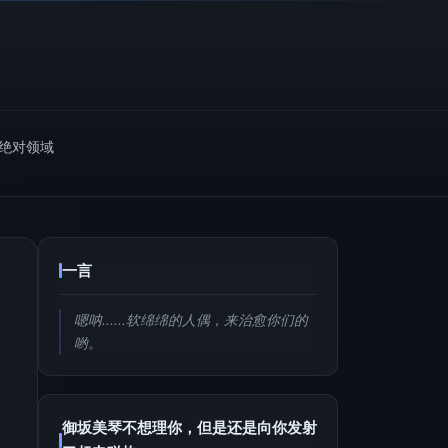
m绝对领域
一言
嗯呐......软绵绵的人偶，来治愈你们的
哟。
御坂美琴不想理你，但是还是向你发射