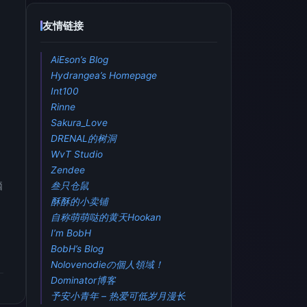
友情链接
AiEson’s Blog
Hydrangea’s Homepage
Int100
Rinne
Sakura_Love
DRENAL的树洞
WvT Studio
Zendee
脑
叁只仓鼠
酥酥的小卖铺
自称萌萌哒的黄天Hookan
I’m BobH
BobH’s Blog
Nolovenodieの個人領域！
Dominator博客
予安小青年 – 热爱可低岁月漫长