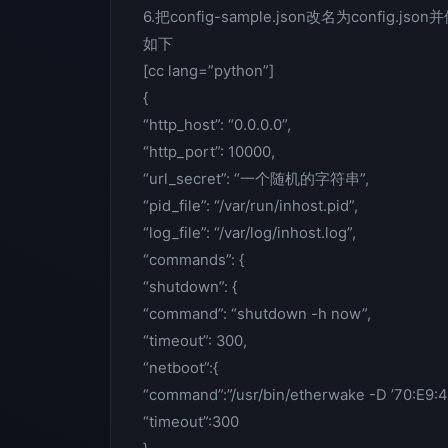
6.把config-sample.json改名为config.js
如下
[cc lang=”python”]
{
“http_host”: “0.0.0.0”,
“http_port”: 10000,
“url_secret”: “一个随机的字符串”,
“pid_file”: “/var/run/inhost.pid”,
“log_file”: “/var/log/inhost.log”,
“commands”: {
“shutdown”: {
“command”: “shutdown -h now”,
“timeout”: 300,
“netboot”:{
“command”:”/usr/bin/etherwake -D ’70:E9:4
“timeout”:300