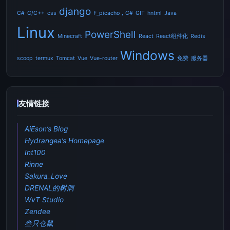
django
C#
C/C++
css
F_picacho，C#
GIT
hntml
Java
Linux
PowerShell
Minecraft
React
React组件化
Redis
Windows
scoop
termux
Tomcat
Vue
Vue-router
免费
服务器
友情链接
AiEson’s Blog
Hydrangea’s Homepage
Int100
Rinne
Sakura_Love
DRENAL的树洞
WvT Studio
Zendee
叁只仓鼠