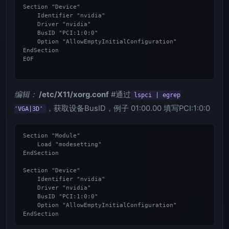
Section "Device"

    Identifier "nvidia"

    Driver "nvidia"

    BusID "PCI:1:0:0"      

    Option "AllowEmptyInitialConfiguration"

EndSection

EOF

编辑：
/etc/X11/xorg.conf
#通过
lspci | egrep
，获取设备BusID，例子 01:00.00 填写PCI:1:0:0
'VGA|3D'
Section "Module"

    Load "modesetting"

EndSection

Section "Device"

    Identifier "nvidia"

    Driver "nvidia"

    BusID "PCI:1:0:0"      

    Option "AllowEmptyInitialConfiguration"
