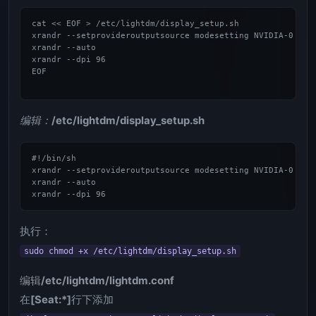
cat << EOF > /etc/lightdm/display_setup.sh

xrandr --setprovideroutputsource modesetting NVIDIA-0

xrandr --auto

xrandr --dpi 96

EOF

编辑：
/etc/lightdm/display_setup.sh
#!/bin/sh

xrandr --setprovideroutputsource modesetting NVIDIA-0

xrandr --auto

执行：
sudo chmod +x /etc/lightdm/display_setup.sh
编辑
/etc/lightdm/lightdm.conf
在
[Seat:*]
行下添加