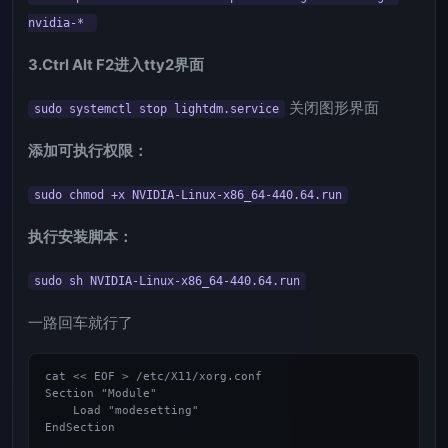
nvidia-*
3.Ctrl Alt F2进入tty2界面
关闭图形界面
sudo systemctl stop lightdm.service
添加可执行权限：
sudo chmod +x NVIDIA-Linux-x86_64-440.64.run
执行安装脚本：
sudo sh NVIDIA-Linux-x86_64-440.64.run
一路回车就行了
cat << EOF > /etc/X11/xorg.conf

Section "Module"

    Load "modesetting"

EndSection
