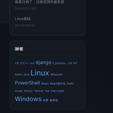
备案注销了，迁移至国外服务器
2024年6月19日
Linux基础
2024年5月7日
标签
django
C#
C/C++
css
F_picacho，C#
GIT
Linux
hntml
Java
Minecraft
PowerShell
React
React组件化
Redis
scoop
termux
Tomcat
Vue
Vue-router
Windows
免费
服务器