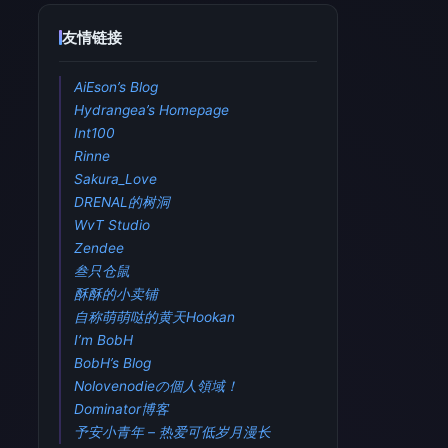
友情链接
AiEson’s Blog
Hydrangea’s Homepage
Int100
Rinne
Sakura_Love
DRENAL的树洞
WvT Studio
Zendee
叁只仓鼠
酥酥的小卖铺
自称萌萌哒的黄天Hookan
I’m BobH
BobH’s Blog
Nolovenodieの個人領域！
Dominator博客
予安小青年 – 热爱可低岁月漫长