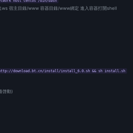
etwork host centos /bin/bash
ws 宿主目錄/www 容器目錄/www綁定 進入容器打開shell
http://download.bt.cn/install/install_6.0.sh && sh install.sh
隨啓動)