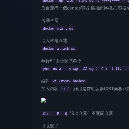
docker run -itd --name ws -v /www:/www --n
后台運行一個centos容器 橋接網絡模式 容器名
啓動容器
docker start ws
進入容器終端
docker attach ws
執行BT面板安裝命令
yum install -y wget && wget -O install.sh 
編輯
vi /root/.bashrc
加入內容
(作用是啓動容器時BT面板跟
bt 3
退出容器但不關閉容器
Ctrl + P + Q
可以耍了