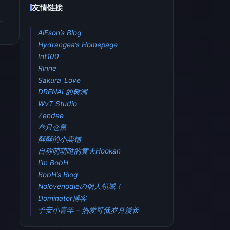
友情链接
AiEson’s Blog
Hydrangea’s Homepage
Int100
Rinne
Sakura_Love
DRENAL的树洞
WvT Studio
Zendee
叁只仓鼠
酥酥的小卖铺
自称萌萌哒的黄天Hookan
I’m BobH
BobH’s Blog
Nolovenodieの個人領域！
Dominator博客
予安小青年 – 热爱可低岁月漫长