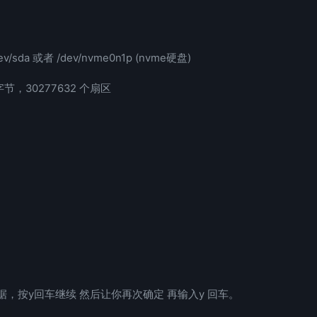
da 或者 /dev/nvme0n1p (nvme硬盘)
84 字节，30277632 个扇区
，按y回车继续 然后让你再次确定 再输入y 回车。