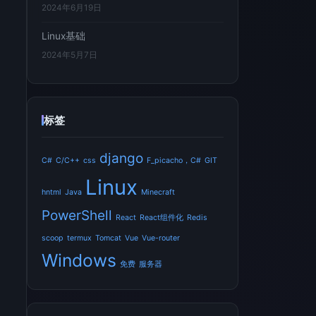
2024年6月19日
Linux基础
2024年5月7日
标签
django
C#
C/C++
css
F_picacho，C#
GIT
Linux
hntml
Java
Minecraft
PowerShell
React
React组件化
Redis
scoop
termux
Tomcat
Vue
Vue-router
Windows
免费
服务器