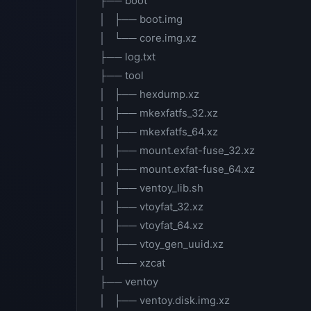
├── boot
│ ├── boot.img
│ └── core.img.xz
├── log.txt
├── tool
│ ├── hexdump.xz
│ ├── mkexfatfs_32.xz
│ ├── mkexfatfs_64.xz
│ ├── mount.exfat-fuse_32.xz
│ ├── mount.exfat-fuse_64.xz
│ ├── ventoy_lib.sh
│ ├── vtoyfat_32.xz
│ ├── vtoyfat_64.xz
│ ├── vtoy_gen_uuid.xz
│ └── xzcat
├── ventoy
│ ├── ventoy.disk.img.xz