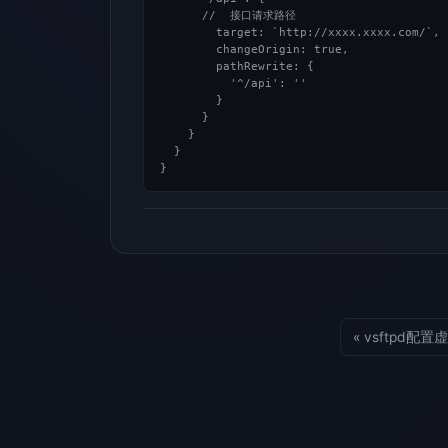
      //  接口请求路径

        target: `http://xxxx.xxxx.com/`,

        changeOrigin: true,

        pathRewrite: {

          '^/api': ''

        }

      }

    }

  }

}
« vsftpd