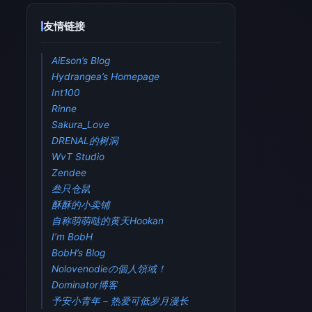
友情链接
AiEson’s Blog
Hydrangea’s Homepage
Int100
Rinne
Sakura_Love
DRENAL的树洞
WvT Studio
Zendee
叁只仓鼠
酥酥的小卖铺
自称萌萌哒的黄天Hookan
I’m BobH
BobH’s Blog
Nolovenodieの個人領域！
Dominator博客
予安小青年 – 热爱可低岁月漫长