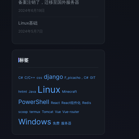
备案注销了，迁移至国外服务器
2024年6月19日
Linux基础
2024年5月7日
标签
django
C#
C/C++
css
F_picacho，C#
GIT
Linux
hntml
Java
Minecraft
PowerShell
React
React组件化
Redis
scoop
termux
Tomcat
Vue
Vue-router
Windows
免费
服务器