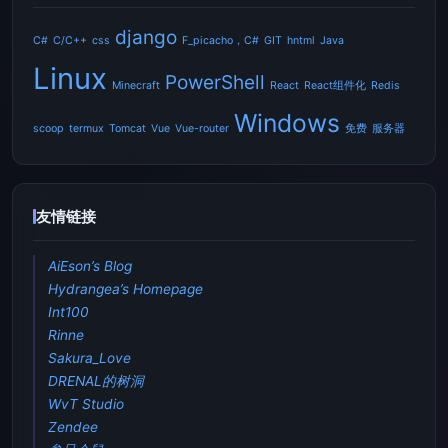
django
C#
C/C++
css
F_picacho，C#
GIT
hntml
Java
Linux
PowerShell
Minecraft
React
React组件化
Redis
Windows
scoop
termux
Tomcat
Vue
Vue-router
免费
服务器
友情链接
AiEson’s Blog
Hydrangea’s Homepage
Int100
Rinne
Sakura_Love
DRENAL的树洞
WvT Studio
Zendee