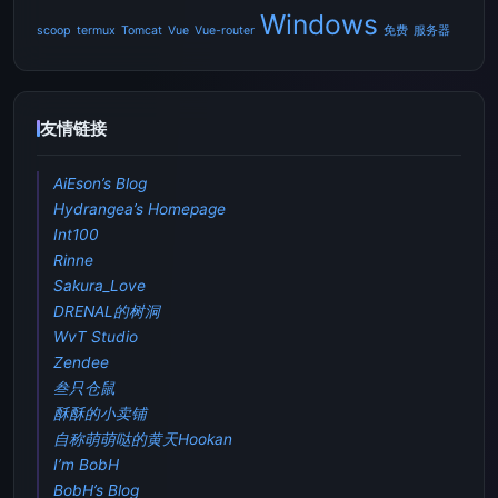
Windows
scoop
termux
Tomcat
Vue
Vue-router
免费
服务器
友情链接
AiEson’s Blog
Hydrangea’s Homepage
Int100
Rinne
Sakura_Love
DRENAL的树洞
WvT Studio
Zendee
叁只仓鼠
酥酥的小卖铺
自称萌萌哒的黄天Hookan
I’m BobH
BobH’s Blog