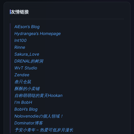
友情链接
AiEson’s Blog
Hydrangea’s Homepage
Int100
Rinne
Sakura_Love
DRENAL的树洞
WvT Studio
Zendee
叁只仓鼠
酥酥的小卖铺
自称萌萌哒的黄天Hookan
I’m BobH
BobH’s Blog
Nolovenodieの個人領域！
Dominator博客
予安小青年 – 热爱可低岁月漫长