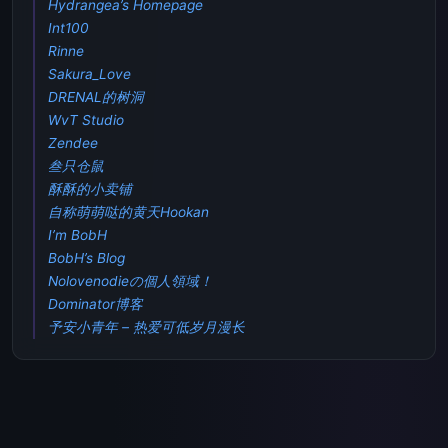
Hydrangea’s Homepage
Int100
Rinne
Sakura_Love
DRENAL的树洞
WvT Studio
Zendee
叁只仓鼠
酥酥的小卖铺
自称萌萌哒的黄天Hookan
I’m BobH
BobH’s Blog
Nolovenodieの個人領域！
Dominator博客
予安小青年 – 热爱可低岁月漫长