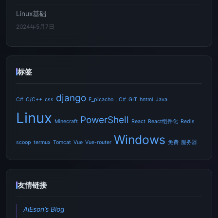
Linux基础
2024年5月7日
标签
django
C#
C/C++
css
F_picacho，C#
GIT
hntml
Java
Linux
PowerShell
Minecraft
React
React组件化
Redis
Windows
scoop
termux
Tomcat
Vue
Vue-router
免费
服务器
友情链接
AiEson’s Blog