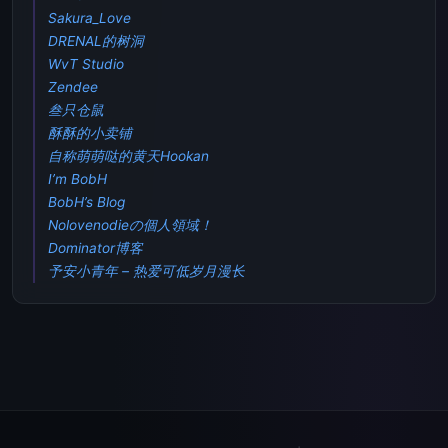
Sakura_Love
DRENAL的树洞
WvT Studio
Zendee
叁只仓鼠
酥酥的小卖铺
自称萌萌哒的黄天Hookan
I’m BobH
BobH’s Blog
Nolovenodieの個人領域！
Dominator博客
予安小青年 – 热爱可低岁月漫长