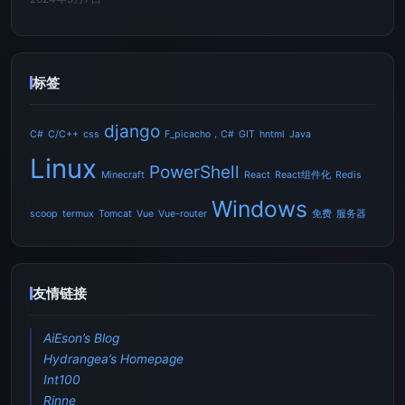
标签
django
C#
C/C++
css
F_picacho，C#
GIT
hntml
Java
Linux
PowerShell
Minecraft
React
React组件化
Redis
Windows
scoop
termux
Tomcat
Vue
Vue-router
免费
服务器
友情链接
AiEson’s Blog
Hydrangea’s Homepage
Int100
Rinne