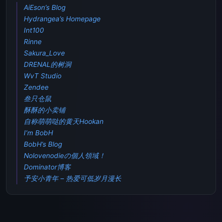
AiEson’s Blog
Hydrangea’s Homepage
Int100
Rinne
Sakura_Love
DRENAL的树洞
WvT Studio
Zendee
叁只仓鼠
酥酥的小卖铺
自称萌萌哒的黄天Hookan
I’m BobH
BobH’s Blog
Nolovenodieの個人領域！
Dominator博客
予安小青年 – 热爱可低岁月漫长