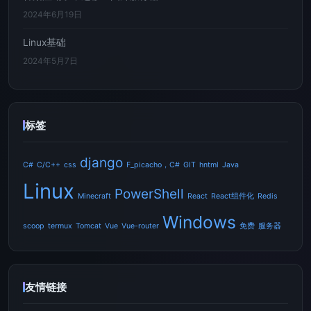
2024年6月19日
Linux基础
2024年5月7日
标签
django
C#
C/C++
css
F_picacho，C#
GIT
hntml
Java
Linux
PowerShell
Minecraft
React
React组件化
Redis
Windows
scoop
termux
Tomcat
Vue
Vue-router
免费
服务器
友情链接