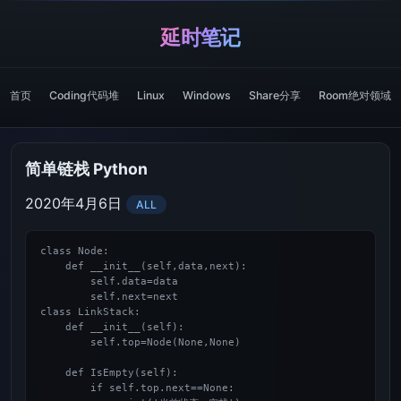
延时笔记
首页
Coding代码堆
Linux
Windows
Share分享
Room绝对领域
简单链栈 Python
2020年4月6日
ALL
class Node:

    def __init__(self,data,next):

        self.data=data

        self.next=next

class LinkStack:

    def __init__(self):

        self.top=Node(None,None)

    def IsEmpty(self):

        if self.top.next==None:
