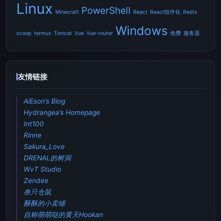
Linux
PowerShell
Minecraft
React
React组件化
Redis
Windows
scoop
termux
Tomcat
Vue
Vue-router
免费
服务器
友情链接
AiEson’s Blog
Hydrangea’s Homepage
Int100
Rinne
Sakura_Love
DRENAL的树洞
WvT Studio
Zendee
叁只仓鼠
酥酥的小卖铺
自称萌萌哒的黄天Hookan