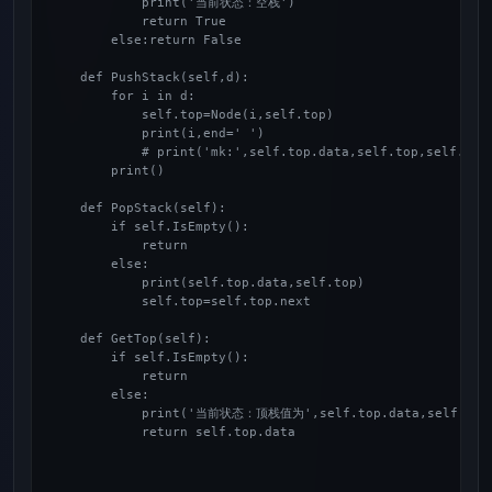
            print('当前状态：空栈')

            return True

        else:return False

    def PushStack(self,d):

        for i in d:

            self.top=Node(i,self.top)

            print(i,end=' ')

            # print('mk:',self.top.data,self.top,self.top.
        print()

    def PopStack(self):

        if self.IsEmpty():

            return

        else:

            print(self.top.data,self.top)

            self.top=self.top.next

    def GetTop(self):

        if self.IsEmpty():

            return

        else:

            print('当前状态：顶栈值为',self.top.data,self.top)
            return self.top.data
