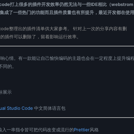
de打上很多的插件开发效率仍然无法与一些IDE相比（webstrom
ode也集成了一些热门的功能而且插件质量也有所提升，最近开发都在使
VScode整理出的插件清单供大家参考。 针对上一次的分享内容有删
以有的插件可以删除了，留着影响运行效率。
极影响心情。有一款能让自己愉快编码的主题也会在一定程度上提升编
不同的。
标展示
sual Studio Code
中文简体语言包
风格 输入一串指令皆可把代码改变成流行的
Prettier
风格