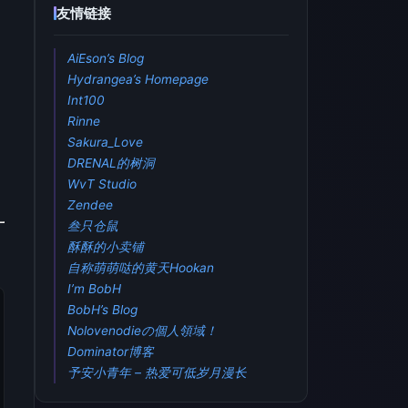
友情链接
AiEson’s Blog
Hydrangea’s Homepage
Int100
Rinne
Sakura_Love
DRENAL的树洞
WvT Studio
Zendee
叁只仓鼠
酥酥的小卖铺
自称萌萌哒的黄天Hookan
I’m BobH
BobH’s Blog
Nolovenodieの個人領域！
Dominator博客
予安小青年 – 热爱可低岁月漫长