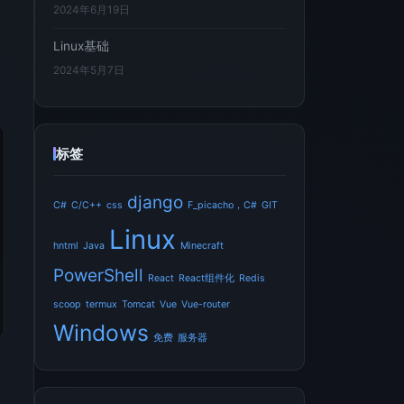
2024年6月19日
Linux基础
2024年5月7日
标签
django
C#
C/C++
css
F_picacho，C#
GIT
Linux
hntml
Java
Minecraft
PowerShell
React
React组件化
Redis
scoop
termux
Tomcat
Vue
Vue-router
Windows
免费
服务器