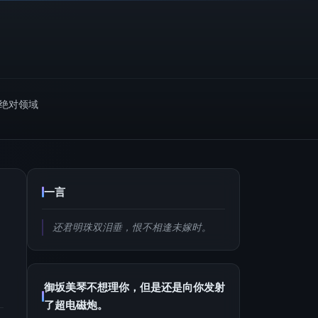
m绝对领域
一言
还君明珠双泪垂，恨不相逢未嫁时。
御坂美琴不想理你，但是还是向你发射
了超电磁炮。