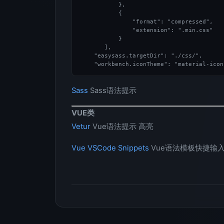
           },

           {

               "format": "compressed",

               "extension": ".min.css"

           }

       ],

    "easysass.targetDir": "./css/",

Sass
Sass语法提示
VUE类
Vetur
Vue语法提示 高亮
Vue VSCode Snippets
Vue语法模板快捷输