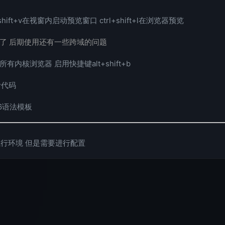
hift+v在视窗内启动预览窗口 ctrl+shift+l在浏览器预览
有更新了 后期使用还有一些跨域的问题
内核浏览器 启用快捷键alt+shift+b
计代码
6语法模板
执行环境 但是需要进行配置