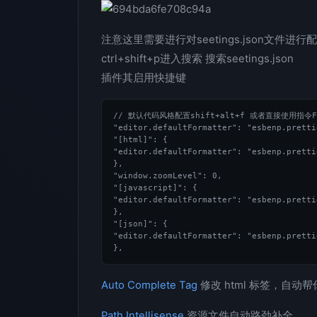
注意这里需要进行对seetings.json文件进
ctrl+shift+p进入搜索 搜索seetings.json
插件其启用快捷键
// 默认代码风格配置shift+alt+f 或者直接使用指令Form
"editor.defaultFormatter": "esbenp.pretti
"[html]": {

"editor.defaultFormatter": "esbenp.pretti
},

"window.zoomLevel": 0,

"[javascript]": {

"editor.defaultFormatter": "esbenp.pretti
},

"[json]": {

"editor.defaultFormatter": "esbenp.pretti
Auto Complete Tag
修改 html 标签，自
Path Intellisense
资源文件自动路劲补全