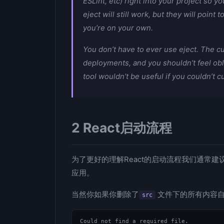
ESLint, etc) right into your project so 
eject will still work, but they will point
you’re on your own.
You don’t have to ever use eject. The cu
deployments, and you shouldn’t feel obl
tool wouldn’t be useful if you couldn’t c
2 React启动流程
为了更好的理解React的启动流程我们通常建
应用。
当然你如果你删除了
文件下的所有内容自
src
Could not find a required file.
