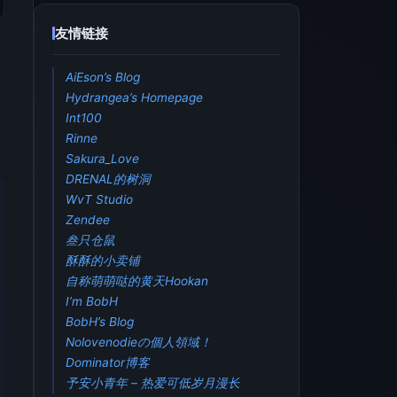
友情链接
AiEson’s Blog
Hydrangea’s Homepage
Int100
Rinne
Sakura_Love
DRENAL的树洞
WvT Studio
Zendee
叁只仓鼠
酥酥的小卖铺
自称萌萌哒的黄天Hookan
I’m BobH
BobH’s Blog
Nolovenodieの個人領域！
Dominator博客
予安小青年 – 热爱可低岁月漫长