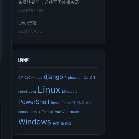
备案注销了，迁移至国外服务器
2024年6月19日
Linux基础
2024年5月7日
标签
django
C#
C/C++
css
F_picacho，C#
GIT
Linux
hntml
Java
Minecraft
PowerShell
React
React组件化
Redis
scoop
termux
Tomcat
Vue
Vue-router
Windows
免费
服务器