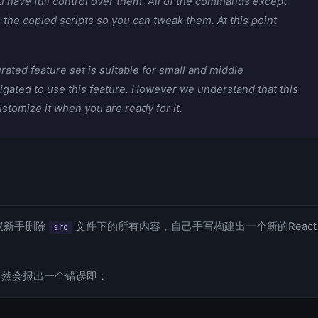
you have full control over them. All of the commands except
 to the copied scripts so you can tweak them. At this point
rated feature set is suitable for small and middle
igated to use this feature. However we understand that this
ustomize it when you are ready for it.
议新手删除
文件下的所有内容，自己手写构建出一个新的React
src
然会报出一个错误即：