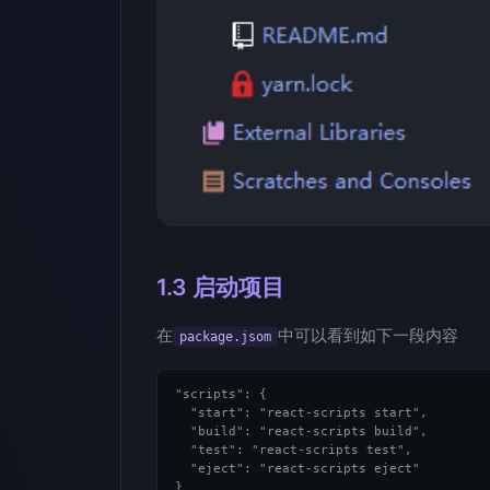
1.3 启动项目
在
中可以看到如下一段内容
package.jsom
"scripts": {

  "start": "react-scripts start",

  "build": "react-scripts build",

  "test": "react-scripts test",

  "eject": "react-scripts eject"
