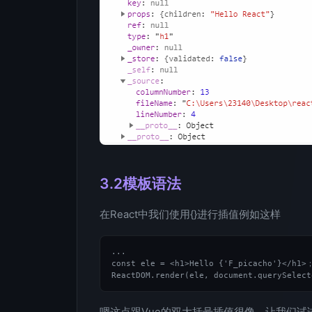
3.2模板语法
在React中我们使用{}进行插值例如这样
...

const ele = <h1>Hello {'F_picacho'}</h1>；
嗯这点跟Vue的双大括号插值很像，让我们