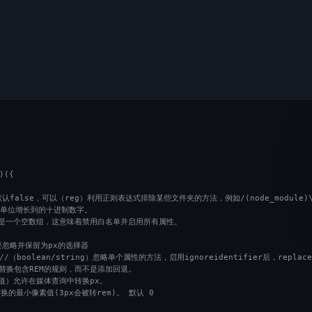
({

e)/, //默认false，可以（reg）利用正则表达式排除某些文件夹的方法，例如/(node_mod
许REM单位增长到的十进制数字。

 //默认值是一个空数组，这意味着禁用白名单并启用所有属性。

 //要忽略并保留为px的选择器

se,  //（boolean/string）忽略单个属性的方法，启用ignoreidentifier后，repla
布尔值）替换包含REM的规则，而不是添加回退。

/（布尔值）允许在媒体查询中转换px。

置要替换的最小像素值(3px会被转rem)。 默认 0
