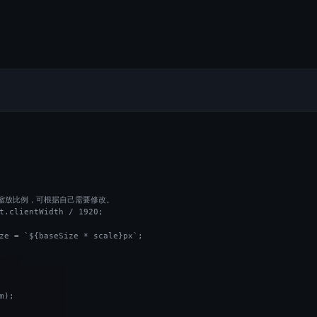
)的缩放比例，可根据自己需要修改。

t.clientWidth / 1920;

ze = `${baseSize * scale}px`;

);
