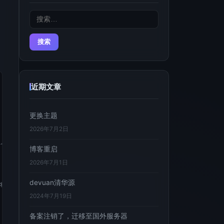
搜
索：
近期文章
更换主题
2026年7月2日
ule)\/如果想把前端UI框架内的px也转换成rem，请把此属性设为默认值

博客重启
2026年7月1日
devuan清华源
ce将自动设置为true。

2024年7月19日
备案注销了，迁移至国外服务器