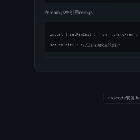
在main.js中引用rem.js
import { setRemInit } from '../src/rem';

setRemInit(); *//进行初始化立即运行*
« vscode安装Je