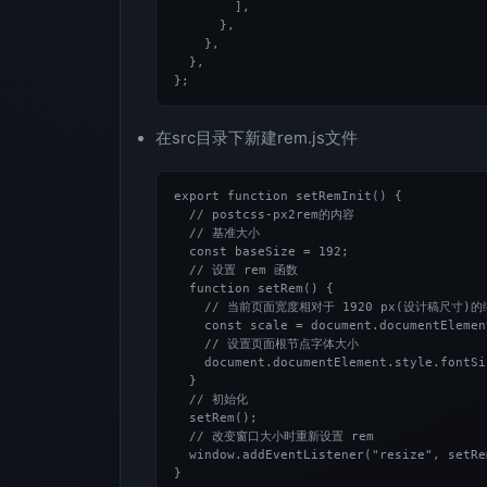
        ],

      },

    },

  },

};
在src目录下新建rem.js文件
export function setRemInit() {

  // postcss-px2rem的内容

  // 基准大小

  const baseSize = 192;

  // 设置 rem 函数

  function setRem() {

    // 当前页面宽度相对于 1920 px(设计稿尺寸
    const scale = document.documentElemen
    // 设置页面根节点字体大小

    document.documentElement.style.fontSi
  }

  // 初始化

  setRem();

  // 改变窗口大小时重新设置 rem

  window.addEventListener("resize", setRem
}