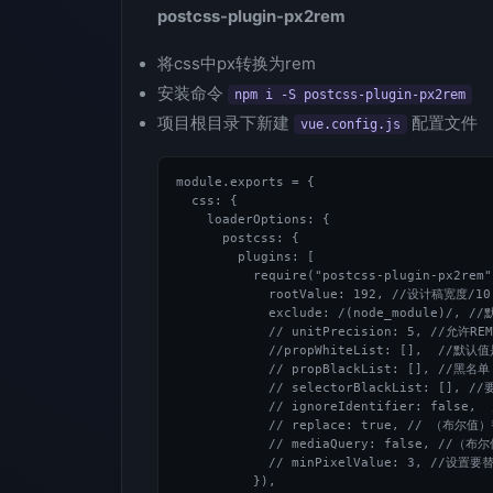
postcss-plugin-px2rem
将css中px转换为rem
安装命令
npm i -S postcss-plugin-px2rem
项目根目录下新建
配置文件
vue.config.js
module.exports = {

  css: {

    loaderOptions: {

      postcss: {

        plugins: [

          require("postcss-plugin-px2rem")
            rootValue: 192, //设计稿宽度/10

            exclude: /(node_modul
            // unitPrecision: 5, //允
            //propWhiteList: [], 
            // propBlackList: [], //黑名单

            // selectorBlackList: [],
            // ignoreIdentifier: fal
            // replace: true, // （
            // mediaQuery: false, /
            // minPixelValue: 3, //设
          }),
