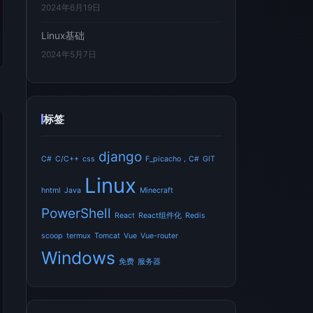
2024年6月19日
Linux基础
2024年5月7日
标签
django
C#
C/C++
css
F_picacho，C#
GIT
Linux
hntml
Java
Minecraft
PowerShell
React
React组件化
Redis
scoop
termux
Tomcat
Vue
Vue-router
Windows
免费
服务器