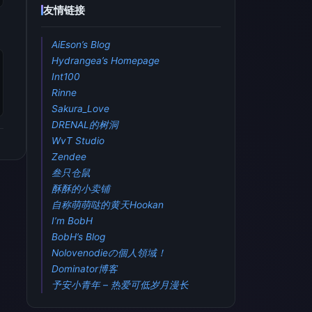
友情链接
AiEson’s Blog
Hydrangea’s Homepage
Int100
Rinne
Sakura_Love
DRENAL的树洞
WvT Studio
Zendee
叁只仓鼠
酥酥的小卖铺
自称萌萌哒的黄天Hookan
I’m BobH
BobH’s Blog
Nolovenodieの個人領域！
Dominator博客
予安小青年 – 热爱可低岁月漫长