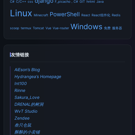
django
C#
C/C++
css
F_picacho，C#
GIT
hntml
Java
Linux
PowerShell
Minecraft
React
React组件化
Redis
Windows
scoop
termux
Tomcat
Vue
Vue-router
免费
服务器
友情链接
AiEson’s Blog
Hydrangea’s Homepage
Int100
Rinne
Sakura_Love
DRENAL的树洞
WvT Studio
Zendee
叁只仓鼠
酥酥的小卖铺