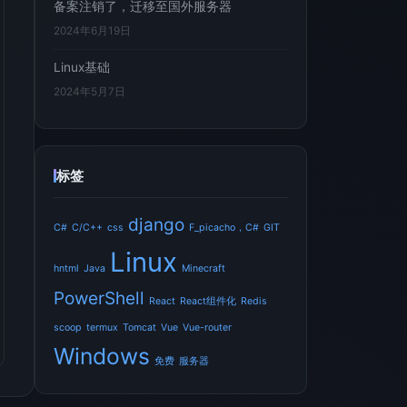
备案注销了，迁移至国外服务器
2024年6月19日
Linux基础
2024年5月7日
标签
django
C#
C/C++
css
F_picacho，C#
GIT
Linux
hntml
Java
Minecraft
PowerShell
React
React组件化
Redis
scoop
termux
Tomcat
Vue
Vue-router
Windows
免费
服务器