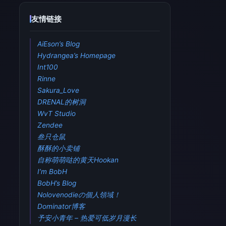
友情链接
AiEson’s Blog
Hydrangea’s Homepage
Int100
Rinne
Sakura_Love
DRENAL的树洞
WvT Studio
Zendee
叁只仓鼠
酥酥的小卖铺
自称萌萌哒的黄天Hookan
I’m BobH
BobH’s Blog
Nolovenodieの個人領域！
Dominator博客
予安小青年 – 热爱可低岁月漫长