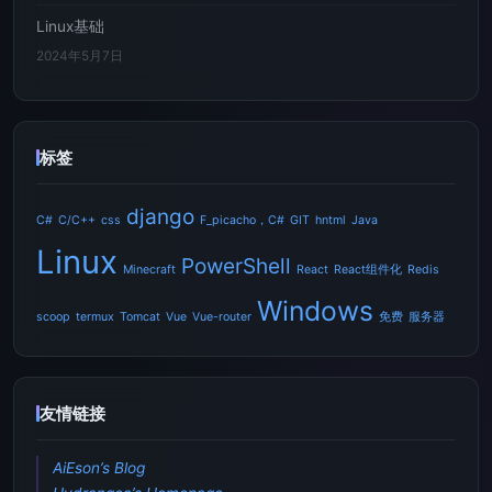
Linux基础
2024年5月7日
标签
django
C#
C/C++
css
F_picacho，C#
GIT
hntml
Java
Linux
PowerShell
Minecraft
React
React组件化
Redis
Windows
scoop
termux
Tomcat
Vue
Vue-router
免费
服务器
友情链接
AiEson’s Blog