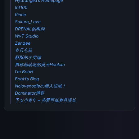
Hydrangea’s Homepage
Int100
Rinne
Sakura_Love
DRENAL的树洞
WvT Studio
Zendee
叁只仓鼠
酥酥的小卖铺
自称萌萌哒的黄天Hookan
I’m BobH
BobH’s Blog
Nolovenodieの個人領域！
Dominator博客
予安小青年 – 热爱可低岁月漫长